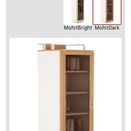
MohitBright
MohitDark