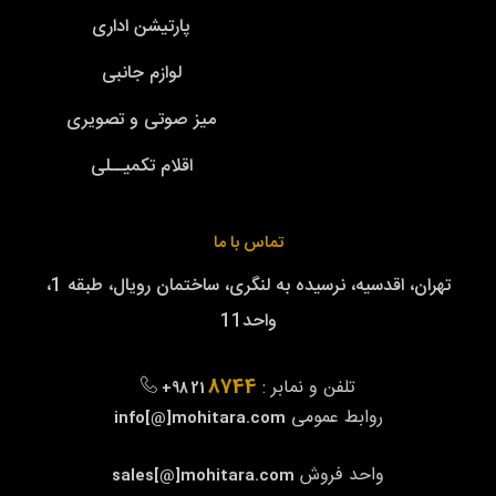
پارتیشن اداری
لوازم جانبی
میز صوتی و تصویری
اقلام تکمیــلی
تماس با ما
تهران، اقدسیه، نرسیده به لنگری، ساختمان رویال، طبقه 1،
واحد11
8744
تلفن و نمابر :
+98 21
روابط عمومی
info[@]mohitara.com
واحد فروش
sales[@]mohitara.com