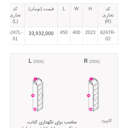
کد
H
W
L
قیمت (تومان)
کد
تو
تجاری
تجاری
(L)
(R)
6247R-
2023
400
450
33,932,000
6247L-
پن
01
02
L
R
(SIDE)
(SIDE)
کاربرد
مناسب برای نگهداری کتاب،