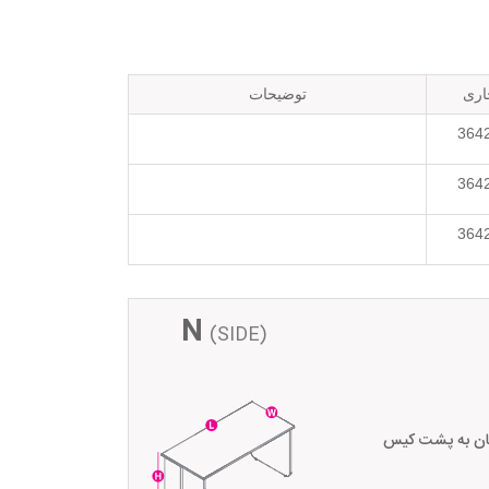
اری
توضیحات
364
364
364
N
(SIDE)
سان به پشت کیس