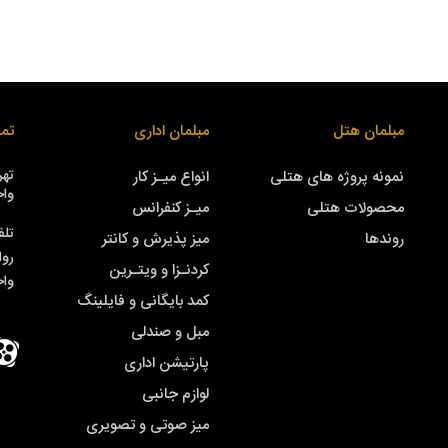
مبلمان هتل
مبلمان اداری
تما
نمونه پروژه های هتلی
انواع میـز کار
واحد
محصولات هتلی
میـز کنفرانس
تلف
روندها
میز پذیرش و کانتر
روا
کردنـزا و ویتـرین
وا
کمد بایگانی و فایلینگ
مبل و صندلی
پارتیشن اداری
لوازم جانبی
میز صوتی و تصویری