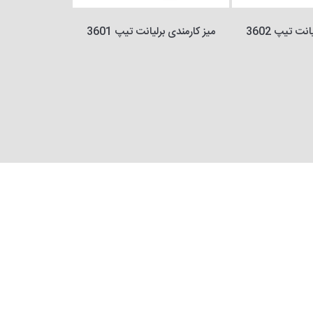
نت تیپ 3602
میز کارمندی برلیانت تیپ 3601