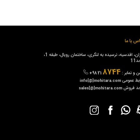
س با ما
تهران، اقدسیه، نرسیده به لنگری، ساختمان رویال، طبقه 1،
11
8744
ن و نمابر :
+98 21
بط عمومی
info[@]mohitara.com
حد فروش
sales[@]mohitara.com