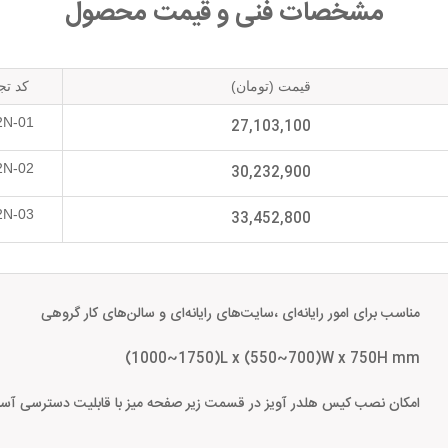
مشخصات فنی و قیمت محصول
قیمت (تومان)
کد تج
2N-01
27,103,100
2N-02
30,232,900
2N-03
33,452,800
مناسب برای امور رایانه‌ای ،سایت‌های رایانه‌ای و سالن‌های کار گروهی
(1000~1750)L x (550~700)W x 750H mm
امکان نصب کیس هلدر آویز در قسمت زیر صفحه میز با قابلیت دسترسی آ