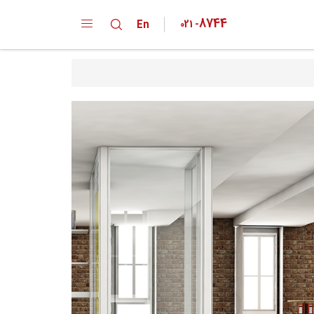
8744
En
021
-
دپارتمان ها
کارخانه
خانواده محصولات
تقدیر نامه ها
گواهینامه ها
پیشنهادات و انتقادات