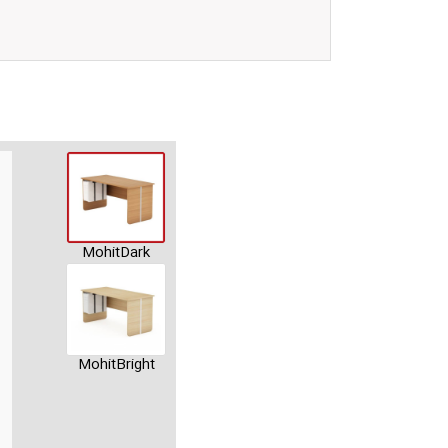
MohitDark
MohitBright