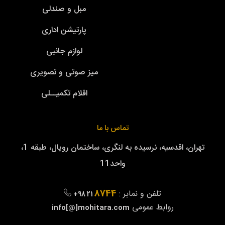
مبل و صندلی
پارتیشن اداری
لوازم جانبی
میز صوتی و تصویری
اقلام تکمیــلی
تماس با ما
تهران، اقدسیه، نرسیده به لنگری، ساختمان رویال، طبقه 1،
واحد11
8744
تلفن و نمابر :
+98 21
روابط عمومی
info[@]mohitara.com