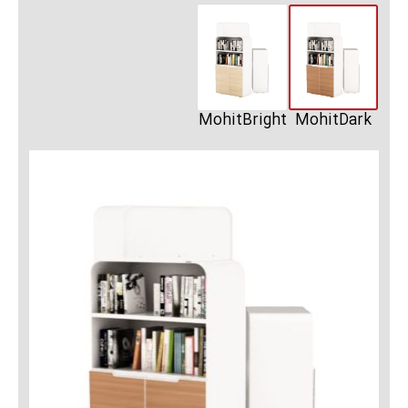
MohitBright
MohitDark