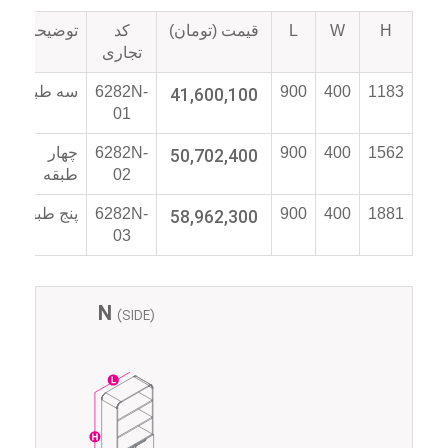
H
W
L
قیمت (تومان)
کد
توضیحات
تجاری
1183
400
900
41,600,100
6282N-
سه طبقه
01
1562
400
900
50,702,400
6282N-
چهار
02
طبقه
1881
400
900
58,962,300
6282N-
پنج طبقه
03
N
(SIDE)