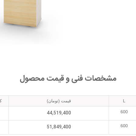
مشخصات فنی و قیمت محصول
L
قیمت (تومان)
کد
600
44,519,400
600
51,849,400