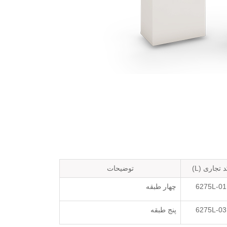
 تجاری (L)
توضیحات
6275L-01
چهار طبقه
6275L-03
پنج طبقه