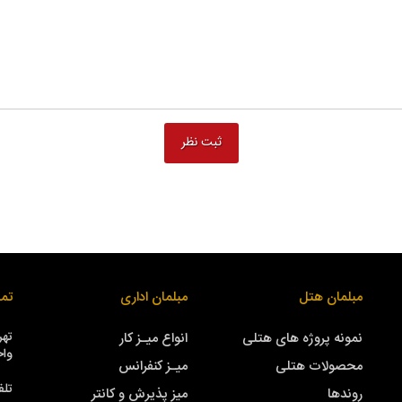
مبلمان هتل
مبلمان اداری
تما
نمونه پروژه های هتلی
انواع میـز کار
واحد
محصولات هتلی
میـز کنفرانس
تلف
روندها
میز پذیرش و کانتر