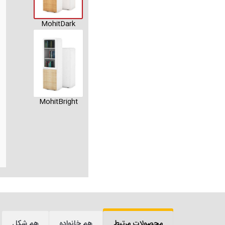
MohitDark
MohitBright
محصولات مرتبط
هم خانواده
هم شکل