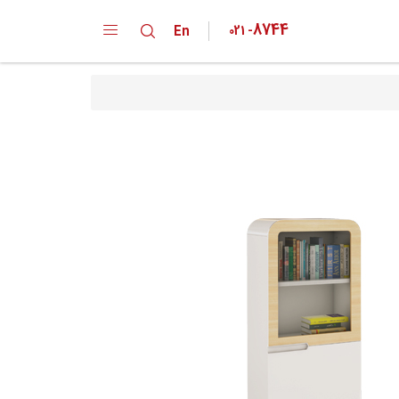
8744
En
021
-
دپارتمان ها
کارخانه
خانواده محصولات
تقدیر نامه ها
گواهینامه ها
پیشنهادات و انتقادات