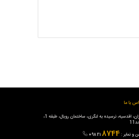
س با ما
تهران، اقدسیه، نرسیده به لنگری، ساختمان رویال، طبقه 1،
11
8744
ن و نمابر :
+98 21