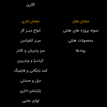
گالری
مبلمان هتل
مبلمان اداری
نمونه پروژه های هتلی
انواع میـز کار
محصولات هتلی
میـز کنفرانس
روندها
میز پذیرش و کانتر
کردنـزا و ویتـرین
کمد بایگانی و فایلینگ
مبل و صندلی
پارتیشن اداری
لوازم جانبی