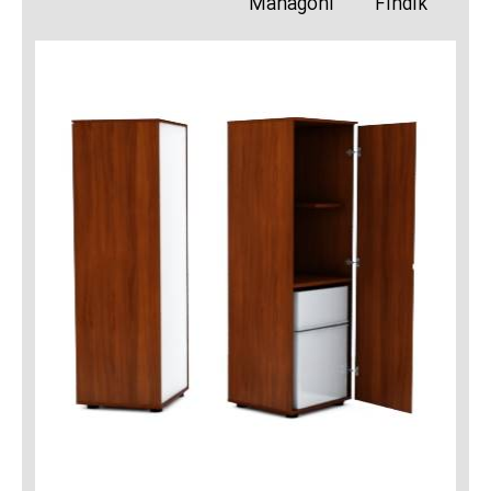
Mahagoni
Findik