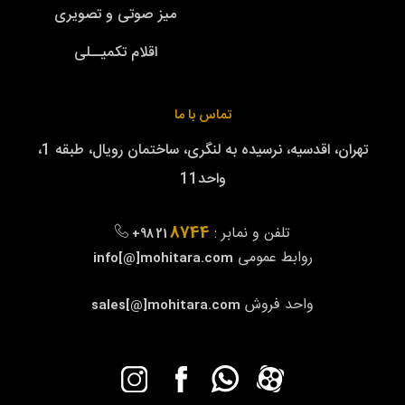
میز صوتی و تصویری
اقلام تکمیــلی
تماس با ما
تهران، اقدسیه، نرسیده به لنگری، ساختمان رویال، طبقه 1،
واحد11
8744
تلفن و نمابر :
+98 21
روابط عمومی
info[@]mohitara.com
واحد فروش
sales[@]mohitara.com