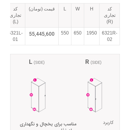
کد
H
W
L
قیمت (تومان)
کد
تو
تجاری
تجاری
(L)
(R)
6321L-
55,445,600
550
650
1950
6321R-
01
02
L
R
(SIDE)
(SIDE)
کاربرد
مناسب برای یخچال و نگهداری