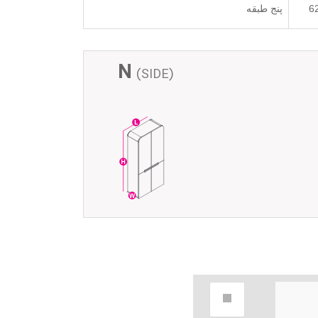
6
پنج طبقه
N
(SIDE)