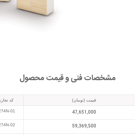
مشخصات فنی و قیمت محصول
قیمت (تومان)
کد تجار
274N-01
47,651,000
274N-02
59,369,500