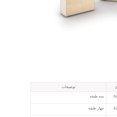
ی
توضیحات
6
سه طبقه
6
چهار طبقه