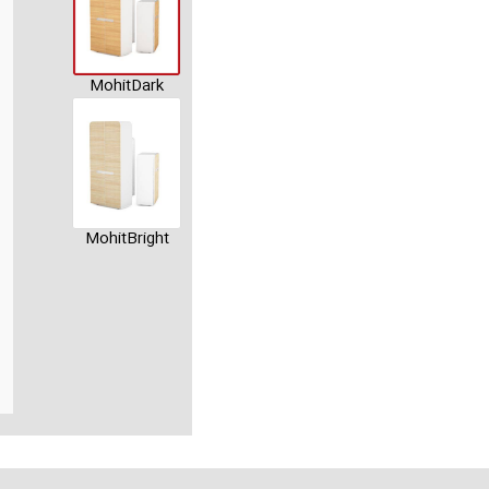
MohitDark
MohitBright