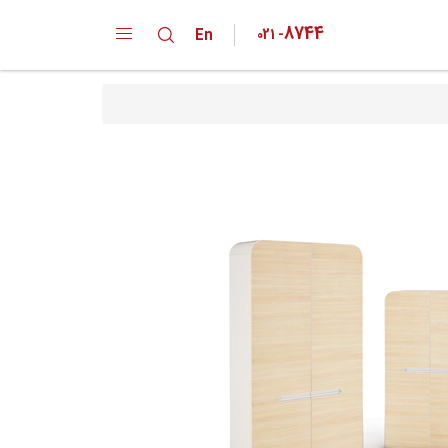
8744
En
021
-
دپارتمان ها
کارخانه
خانواده محصولات
تقدیر نامه ها
گواهینامه ها
پیشنهادات و انتقادات