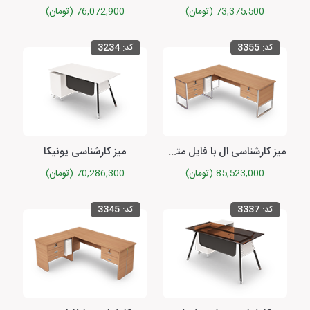
73,375,500 (تومان)
76,072,900 (تومان)
کد:
3355
کد:
3234
میز کارشناسی ال با فایل متصل کوئیک
میز کارشناسی یونیکا
85,523,000 (تومان)
70,286,300 (تومان)
کد:
3337
کد:
3345