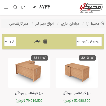
8744
-
En
021
محیط آرا
مبلمان اداری
انواع میـز کار
میز کارشناسی
فیلتر
کد:
3213
کد:
3311
میز کارشناسی وودآل
میز کارشناسی وودآل
52,988,300 (تومان)
79,016,500 (تومان)