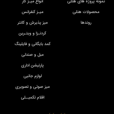
نمونه پروژه های هتلی
انواع میـز کار
محصولات هتلی
میـز کنفرانس
روندها
میز پذیرش و کانتر
کردنـزا و ویتـرین
کمد بایگانی و فایلینگ
مبل و صندلی
پارتیشن اداری
لوازم جانبی
میز صوتی و تصویری
اقلام تکمیــلی