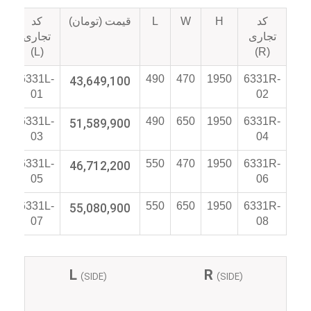
کد
H
W
L
قیمت (تومان)
کد
تو
تجاری
تجاری
(L)
(R)
6331L-
43,649,100
490
470
1950
6331R-
01
02
6331L-
51,589,900
490
650
1950
6331R-
03
04
6331L-
46,712,200
550
470
1950
6331R-
05
06
6331L-
55,080,900
550
650
1950
6331R-
07
08
L
R
(SIDE)
(SIDE)