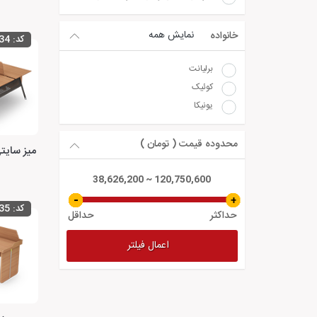
نمایش همه
خانواده
کد:
34
برلیانت
کوئیک
یونیکا
محدوده قیمت ( تومان )
38,626,200 ~ 120,750,600
کد:
35
حداکثر
حداقل
اعمال فیلتر