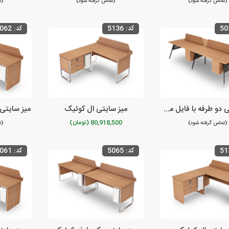
(تماس گرفته شود)
(تماس گرفته شود)
(ت
50
کد:
5136
کد:
062
میز سایتی دو طرفه با فایل متصل یونیکا
میز سایتی ال کوئیک
80,918,500 (تومان)
(تماس گرفته شود)
(ت
51
کد:
5065
کد:
061