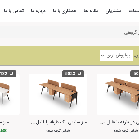
مات
مشتریان
مقاله ها
همکاری با ما
درباره ما
تماس با ما
ر گروهی
زی:
50
کد:
5023
کد:
132
میز سایتی دو طرفه با فایل متصل یونیکا
میز سایتی یک طرفه با فایل متصل یونیکا
میز س
750,600
(تماس گرفته شود)
(تماس گرفته شود)