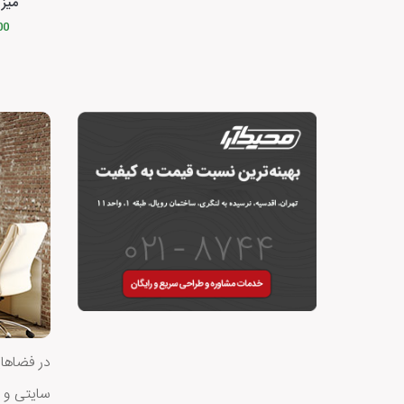
میز
500
در فضاهای
سایتی و ی