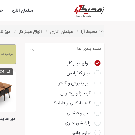
مبلمان اداری
خد
محیط آرا
مبلمان اداری
انواع میـز کار
میز کا
دسته بندی ها
مرتب سا
انواع میـز کار
کد:
24
میـز کنفرانس
میز پذیرش و کانتر
کردنـزا و ویتـرین
کمد بایگانی و فایلینگ
مبل و صندلی
پارتیشن اداری
لوازم جانبی