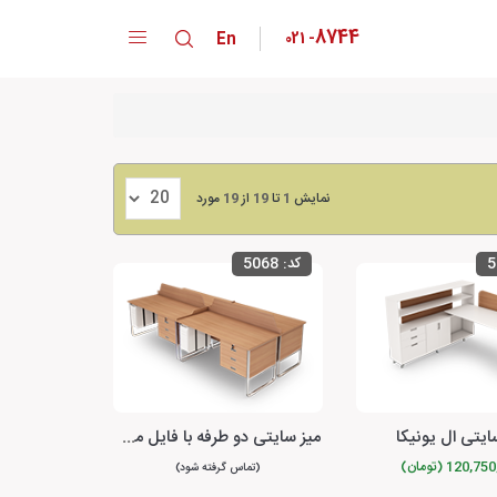
8744
En
021
-
دپارتمان ها
کارخانه
نمایش
1
تا
19
از
19
مورد
خانواده محصولات
5
کد:
5068
تقدیر نامه ها
گواهینامه ها
پیشنهادات و انتقادات
ایتی ال یونیکا
میز سایتی دو طرفه با فایل متصل کوئیک
120, (تومان)
(تماس گرفته شود)