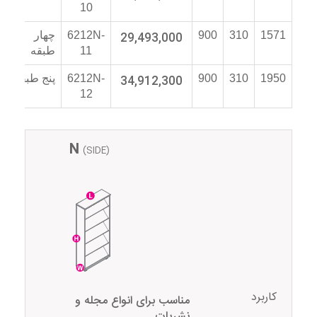
10
1571
310
900
29,493,000
6212N-
چهار
11
طبقه
1950
310
900
34,912,300
6212N-
پنج طبقه
12
N
(SIDE)
کاربرد
مناسب برای انواع مجله و
نشریات