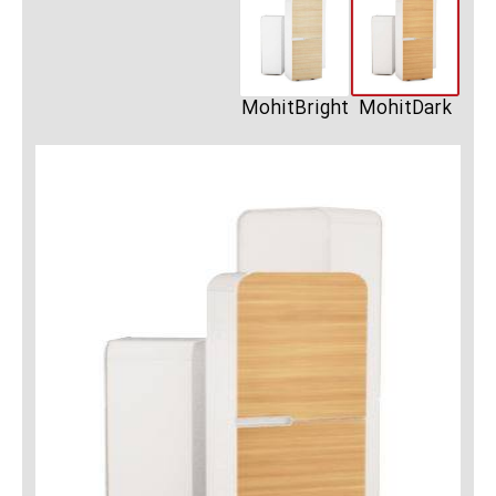
MohitBright
MohitDark