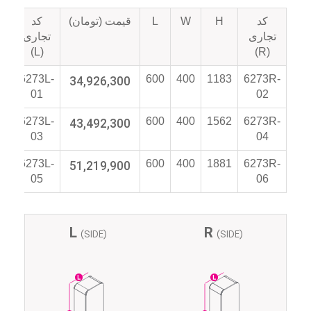
کد
H
W
L
قیمت (تومان)
کد
تو
تجاری
تجاری
(L)
(R)
6273R-
1183
400
600
34,926,300
6273L-
سه
01
02
6273R-
1562
400
600
43,492,300
6273L-
چه
04
03
طب
6273R-
1881
400
600
51,219,900
6273L-
پن
05
06
L
R
(SIDE)
(SIDE)