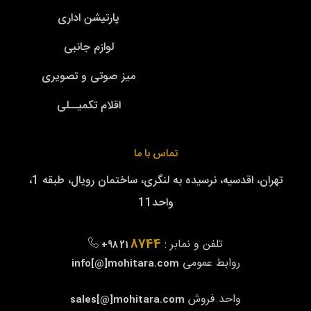
پارتیشن اداری
لوازم جانبی
میز صوتی و تصویری
اقلام تکمیــلی
تماس با ما
تهران، اقدسیه، نرسیده به لنگری، ساختمان رویال، طبقه 1،
واحد11
8744
تلفن و نمابر :
+98 21
روابط عمومی
info[@]mohitara.com
واحد فروش
sales[@]mohitara.com