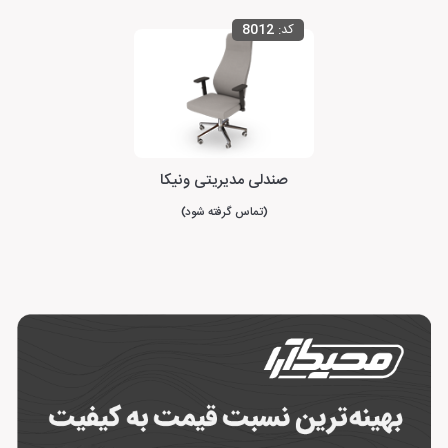
کد:
8012
صندلی مدیریتی ونیکا
(تماس گرفته شود)