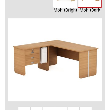
MohitBright
MohitDark