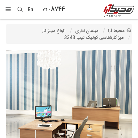
8744
-
En
021
محیط آرا
مبلمان اداری
انواع میـز کار
میز کارشناسی کوئیک تیپ 3343