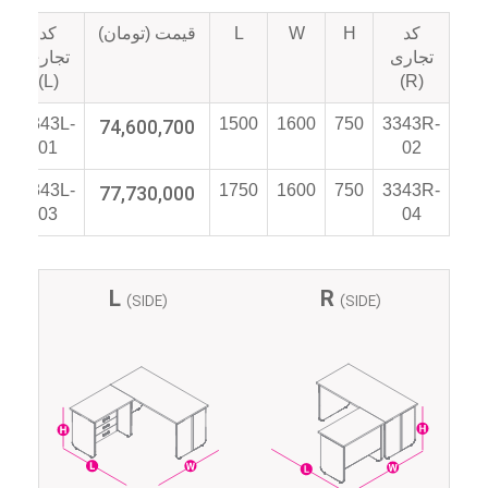
کد
H
W
L
قیمت (تومان)
کد
ت
تجاری
تجاری
(L)
(R)
3343L-
74,600,700
1500
1600
750
3343R-
01
02
3343L-
77,730,000
1750
1600
750
3343R-
03
04
L
R
(SIDE)
(SIDE)