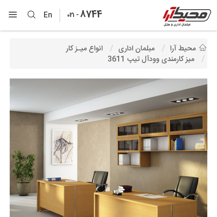
8744
-
En
021
محیط آرا
مبلمان اداری
انواع میـز کار
میز کارمندی وودآل تیپ 3611