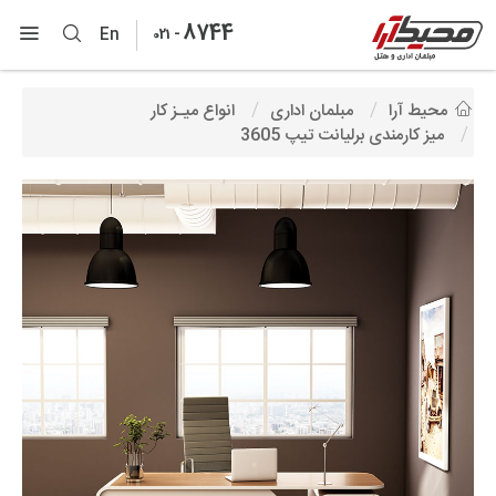
8744
-
En
021
محیط آرا
مبلمان اداری
انواع میـز کار
میز کارمندی برلیانت تیپ 3605