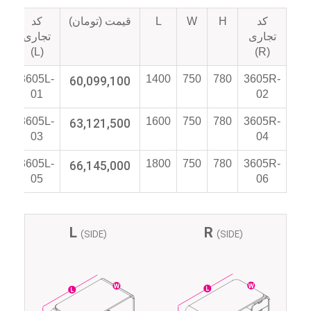
کد
H
W
L
قیمت (تومان)
کد
تو
تجاری
تجاری
(L)
(R)
3605L-
60,099,100
1400
750
780
3605R-
01
02
3605L-
63,121,500
1600
750
780
3605R-
03
04
3605L-
66,145,000
1800
750
780
3605R-
05
06
L
R
(SIDE)
(SIDE)