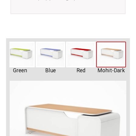
Green
Blue
Red
Mohit-Dark