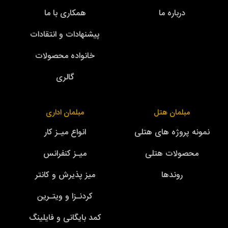
درباره ما
همکاری با ما
پیشنهادات و انتقادات
خانواده محصولات
گالری
مبلمان هتل
مبلمان اداری
نمونه پروژه های هتلی
انواع میـز کار
محصولات هتلی
میـز کنفرانس
روندها
میز پذیرش و کانتر
کردنـزا و ویتـرین
کمد بایگانی و فایلینگ