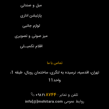
مبل و صندلی
پارتیشن اداری
لوازم جانبی
میز صوتی و تصویری
اقلام تکمیــلی
تماس با ما
تهران، اقدسیه، نرسیده به لنگری، ساختمان رویال، طبقه 1،
واحد11
8744
تلفن و نمابر :
+98 21
روابط عمومی
info[@]mohitara.com