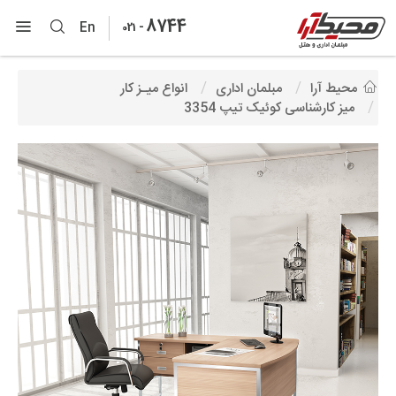
8744
-
En
021
محیط آرا
مبلمان اداری
انواع میـز کار
میز کارشناسی کوئیک تیپ 3354