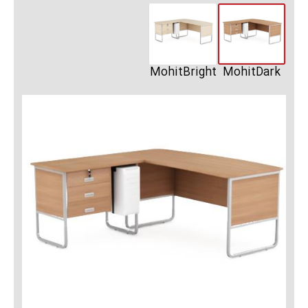
MohitBright
MohitDark