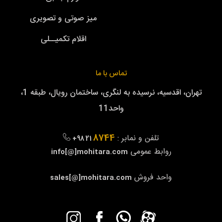
میز صوتی و تصویری
اقلام تکمیــلی
تماس با ما
تهران، اقدسیه، نرسیده به لنگری، ساختمان رویال، طبقه 1،
واحد11
8744
تلفن و نمابر :
+98 21
روابط عمومی
info[@]mohitara.com
واحد فروش
sales[@]mohitara.com