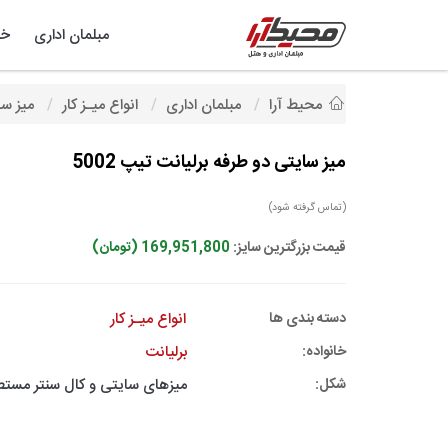
مبلمان اداری
خد
محیط آرا
مبلمان اداری
انواع میـز کار
میز سای
میز سایتی دو طرفه برلیانت تیپ 5002
(تماس گرفته شود)
قیمت بزرگترین سایز:
169,951,800 (تومان)
دسته بندی ها
انواع میـز کار
خانواده:
برلیانت
شکل:
میزهای سایتی و کال سنتر مست