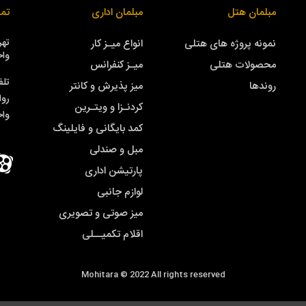
مبلمان هتل
مبلمان اداری
تما
نمونه پروژه های هتلی
انواع میـز کار
واحد
محصولات هتلی
میـز کنفرانس
تلف
روندها
میز پذیرش و کانتر
روا
کردنـزا و ویتـرین
وا
کمد بایگانی و فایلینگ
مبل و صندلی
پارتیشن اداری
لوازم جانبی
میز صوتی و تصویری
اقلام تکمیــلی
Mohitara © 2022 All rights reserved