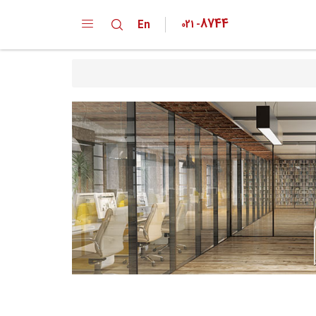
8744
En
021
-
دپارتمان ها
کارخانه
خانواده محصولات
تقدیر نامه ها
گواهینامه ها
پیشنهادات و انتقادات