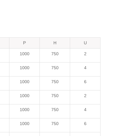
P
H
U
1000
750
2
1000
750
4
1000
750
6
1000
750
2
1000
750
4
1000
750
6