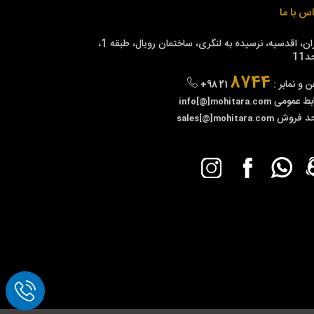
س با ما
تهران، اقدسیه، نرسیده به لنگری، ساختمان رویال، طبقه 1،
11
8744
ن و نمابر :
+98 21
بط عمومی
info[@]mohitara.com
حد فروش
sales[@]mohitara.com