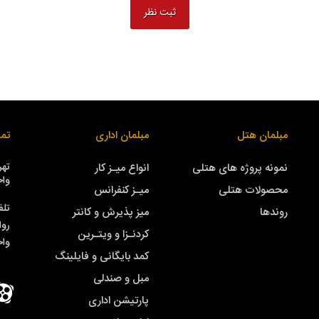
مبلمان هتل
مبلمان اداری
تما
نمونه پروژه های هتلی
انواع میـز کار
واحد
محصولات هتلی
میـز کنفرانس
تلف
روندها
میز پذیرش و کانتر
روا
کردنـزا و ویتـرین
وا
کمد بایگانی و فایلینگ
مبل و صندلی
پارتیشن اداری