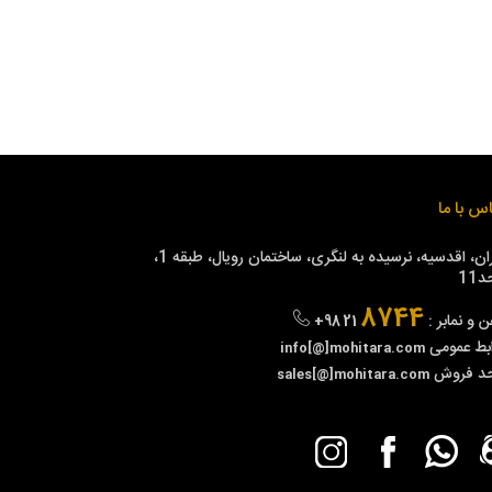
س با ما
تهران، اقدسیه، نرسیده به لنگری، ساختمان رویال، طبقه 1،
11
8744
ن و نمابر :
+98 21
بط عمومی
info[@]mohitara.com
حد فروش
sales[@]mohitara.com