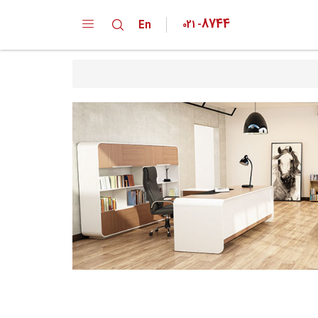
8744
En
021
-
دپارتمان ها
کارخانه
خانواده محصولات
تقدیر نامه ها
گواهینامه ها
پیشنهادات و انتقادات