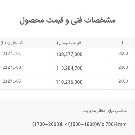
مشخصات فنی و قیمت محصول
L
قیمت (تومان)
کد تجاری (L)
2127L-01
2000
108,377,300
2127L-03
2300
113,284,700
2127L-05
2600
118,216,300
مناسب برای دفاتر مدیریت
(1700~2600)L x (1500~1800)W x 780H mm