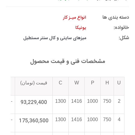
دسته بندی ها
انواع میـز کار
خانواده:
یونیکا
شکل:
میزهای سایتی و کال سنتر مستطیل
مشخصات فنی و قیمت محصول
U
H
P
W
C
قیمت (تومان)
کد
تجاری
034N-
93,229,400
1300
1416
1000
750
2
01
034N-
175,360,500
1300
1416
1000
750
4
02