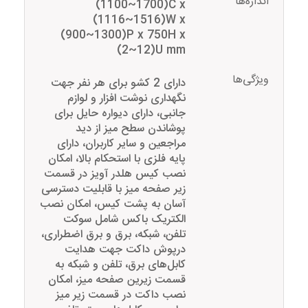
اندازه‌ها
(1100~1700)C x
(1116~1516)W x
(900~1300)P x 750H x
(2~12)U mm
ویژگی‌ها
دارای 2 کشو برای هر نفر جهت
نگهداری نوشت افزار و لوازم
جانبی، دارای دیواره حایل برای
پوشاندن سطح میز از دید
مراجعین و سایر کاربران، دارای
پایه فلزی با استحکام بالا، امکان
نصب کیس هلدر آویز در قسمت
زیر صفحه میز با قابلیت دسترسی
آسان به پشت کیس، امکان نصب
الکتریک باکس شامل سوکت
تلفن، شبکه، برق و برق اضطراری،
درپوش داکت جهت هدایت
کابل‌های برق، تلفن و شبکه به
قسمت زیرین صفحه میز، امکان
نصب داکت در قسمت زیر میز