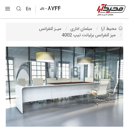
8744
-
En
021
محیط آرا
مبلمان اداری
میـز کنفرانس
میز کنفرانس برلیانت تیپ 4002