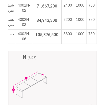
780
1000
2400
71,667,200
4002N-
شش
02
نفره
780
1000
3200
84,943,300
4002N-
هشت
03
نفره
780
1000
3800
105,376,500
4002N-
ده نفره
06
N
(SIDE)