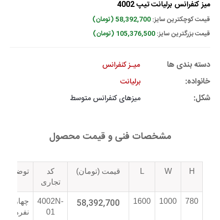
میز کنفرانس برلیانت تیپ 4002
قیمت کوچکترین سایز:
58,392,700 (تومان)
قیمت بزرگترین سایز:
105,376,500 (تومان)
دسته بندی ها
میـز کنفرانس
خانواده:
برلیانت
شکل:
میزهای کنفرانس متوسط
مشخصات فنی و قیمت محصول
H
W
L
قیمت (تومان)
کد
توضیحات
تجاری
780
1000
1600
58,392,700
4002N-
چهار
01
نفره