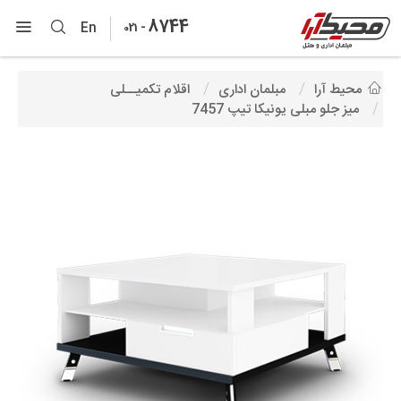
8744
-
En
021
محیط آرا
مبلمان اداری
اقلام تکمیــلی
میز جلو مبلی یونیکا تیپ 7457