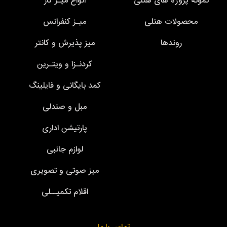
نمونه پروژه های هتلی
انواع میـز کار
محصولات هتلی
میـز کنفرانس
روندها
میز پذیرش و کانتر
کردنـزا و ویتـرین
کمد بایگانی و فایلینگ
مبل و صندلی
پارتیشن اداری
لوازم جانبی
میز صوتی و تصویری
اقلام تکمیــلی