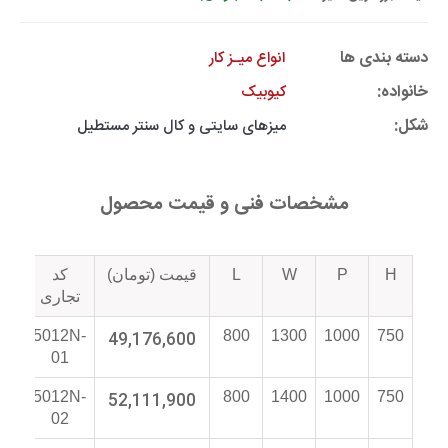
دسته بندی ها
انواع میـز کار
خانواده:
کیوبیک
شکل:
میزهای سایتی و کال سنتر مستطیل
مشخصات فنی و قیمت محصول
H
P
W
L
قیمت (تومان)
کد
تو
تجاری
5012N-
49,176,600
800
1300
1000
750
01
5012N-
52,111,900
800
1400
1000
750
02