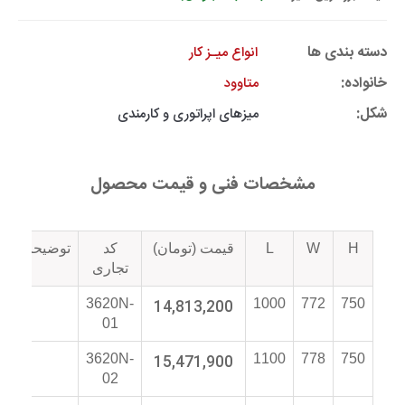
دسته بندی ها
انواع میـز کار
خانواده:
متاوود
شکل:
میزهای اپراتوری و کارمندی
مشخصات فنی و قیمت محصول
H
W
L
قیمت (تومان)
کد
توضیحات
تجاری
3620N-
14,813,200
1000
772
750
01
3620N-
15,471,900
1100
778
750
02