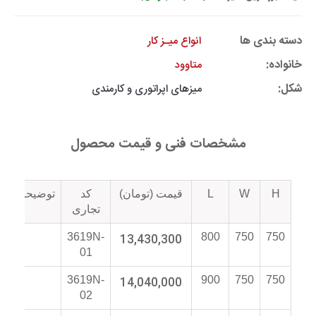
دسته بندی ها
انواع میـز کار
خانواده:
متاوود
شکل:
میزهای اپراتوری و کارمندی
مشخصات فنی و قیمت محصول
H
W
L
قیمت (تومان)
کد
توضیحات
تجاری
3619N-
13,430,300
800
750
750
01
3619N-
14,040,000
900
750
750
02