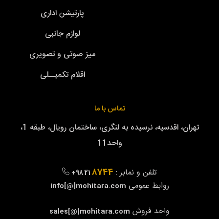
پارتیشن اداری
لوازم جانبی
میز صوتی و تصویری
اقلام تکمیــلی
تماس با ما
تهران، اقدسیه، نرسیده به لنگری، ساختمان رویال، طبقه 1،
واحد11
8744
تلفن و نمابر :
+98 21
روابط عمومی
info[@]mohitara.com
واحد فروش
sales[@]mohitara.com