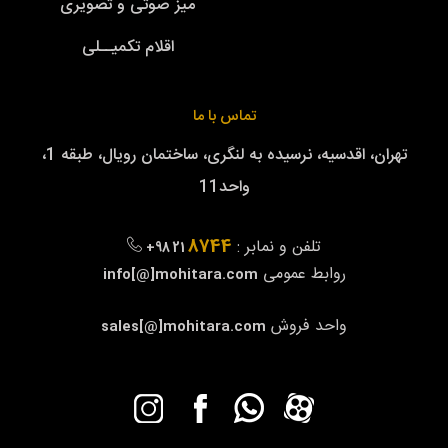
میز صوتی و تصویری
اقلام تکمیــلی
تماس با ما
تهران، اقدسیه، نرسیده به لنگری، ساختمان رویال، طبقه 1،
واحد11
8744
تلفن و نمابر :
+98 21
روابط عمومی
info[@]mohitara.com
واحد فروش
sales[@]mohitara.com