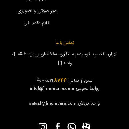
میز صوتی و تصویری
اقلام تکمیــلی
تماس با ما
تهران، اقدسیه، نرسیده به لنگری، ساختمان رویال، طبقه 1،
واحد11
8744
تلفن و نمابر :
+98 21
روابط عمومی
info[@]mohitara.com
واحد فروش
sales[@]mohitara.com