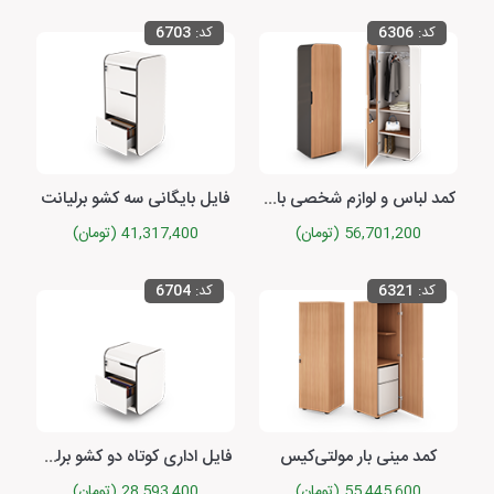
کد:
6306
کد:
6703
کمد لباس و لوازم شخصی با یک درب چوبی با رگال برلیانت
فایل بایگانی سه کشو برلیانت
56,701,200 (تومان)
41,317,400 (تومان)
کد:
6321
کد:
6704
کمد مینی بار مولتی‌کیس
فایل اداری کوتاه دو کشو برلیانت
55,445,600 (تومان)
28,593,400 (تومان)