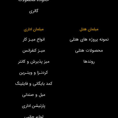
خانواده محصولات
گالری
مبلمان هتل
مبلمان اداری
نمونه پروژه های هتلی
انواع میـز کار
محصولات هتلی
میـز کنفرانس
روندها
میز پذیرش و کانتر
کردنـزا و ویتـرین
کمد بایگانی و فایلینگ
مبل و صندلی
پارتیشن اداری
لوازم جانبی