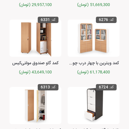
51,669,300 (تومان)
29,957,100 (تومان)
کد:
6276
کد:
6331
کمد ویترین با چهار درب چوبی و شیشه‌‌ای برلیانت
کمد گاو صندوق مولتی‌کیس
61,178,400 (تومان)
43,649,100 (تومان)
کد:
6724
کد:
6313