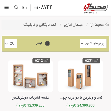
8744
-
En
021
محیط آرا
مبلمان اداری
کمد بایگانی و فایلینگ
فیلتر
کد:
6231
کد:
6212
کمد و ویترین با دو درب چوبی و شیشه‌ای مولتی‌کیس
قفسه نشریات مولتی‌کیس
24,390,900 (تومان)
12,339,200 (تومان)