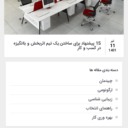
تیر
15 پیشنهاد برای ساختن یک تیم اثربخش و باانگیزه
11
در کسب و کار
1401
دسته بندی مقاله ها
چیدمان
ارگونومی
زیبایی شناسی
راهنمای انتخاب
بهره وری کار