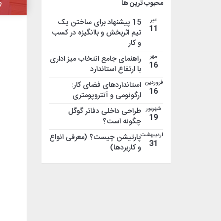
محبوب ترین ها
تیر
15 پیشنهاد برای ساختن یک
11
تیم اثربخش و باانگیزه در کسب
و کار
مهر
راهنمای جامع انتخاب میز اداری
16
با ارتفاع استاندارد
فروردین
استانداردهای فضای کار:
16
ارگونومی و آنتروپومتری
شهریور
طراحی داخلی دفاتر گوگل
19
چگونه است؟
اردیبهشت
پارتیشن چیست؟ (معرفی انواع
31
و کاربردها)