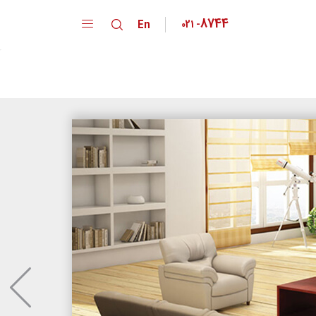
8744
En
021
-
دپارتمان ها
کارخانه
خانواده محصولات
تقدیر نامه ها
گواهینامه ها
پیشنهادات و انتقادات