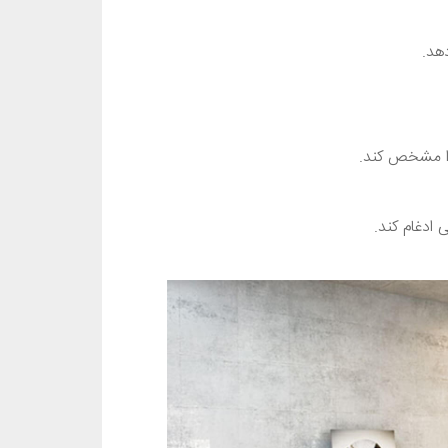
هد.
 را مشخص کند.
 ادغام کند.