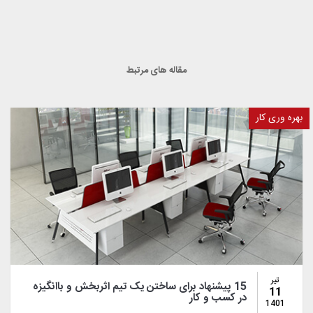
مقاله های مرتبط
بهره وری کار
تیر
15 پیشنهاد برای ساختن یک تیم اثربخش و باانگیزه
11
در کسب و کار
1401