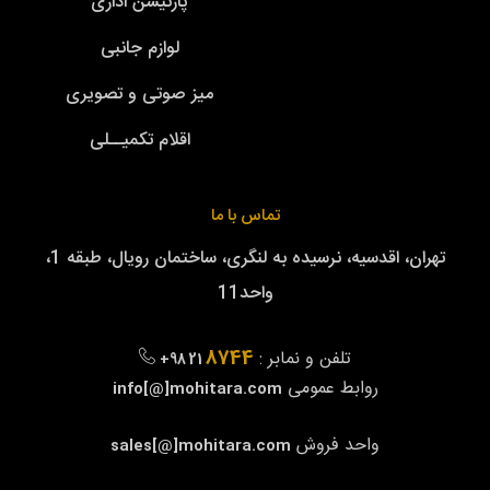
پارتیشن اداری
لوازم جانبی
میز صوتی و تصویری
اقلام تکمیــلی
تماس با ما
تهران، اقدسیه، نرسیده به لنگری، ساختمان رویال، طبقه 1،
واحد11
8744
تلفن و نمابر :
+98 21
روابط عمومی
info[@]mohitara.com
واحد فروش
sales[@]mohitara.com