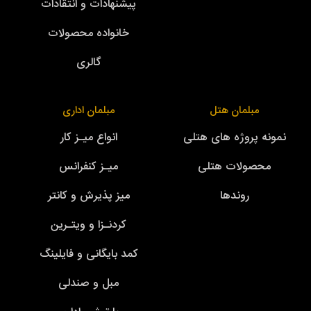
پیشنهادات و انتقادات
خانواده محصولات
گالری
مبلمان هتل
مبلمان اداری
نمونه پروژه های هتلی
انواع میـز کار
محصولات هتلی
میـز کنفرانس
روندها
میز پذیرش و کانتر
کردنـزا و ویتـرین
کمد بایگانی و فایلینگ
مبل و صندلی