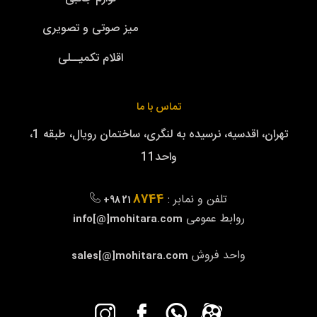
میز صوتی و تصویری
اقلام تکمیــلی
تماس با ما
تهران، اقدسیه، نرسیده به لنگری، ساختمان رویال، طبقه 1،
واحد11
8744
تلفن و نمابر :
+98 21
روابط عمومی
info[@]mohitara.com
واحد فروش
sales[@]mohitara.com