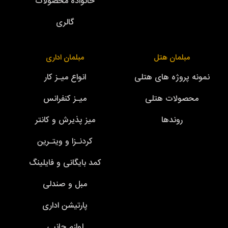
خانواده محصولات
گالری
مبلمان هتل
مبلمان اداری
نمونه پروژه های هتلی
انواع میـز کار
محصولات هتلی
میـز کنفرانس
روندها
میز پذیرش و کانتر
کردنـزا و ویتـرین
کمد بایگانی و فایلینگ
مبل و صندلی
پارتیشن اداری
لوازم جانبی