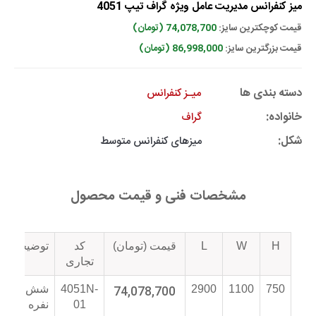
میز کنفرانس مدیریت عامل ویژه گراف تیپ 4051
قیمت کوچکترین سایز:
74,078,700 (تومان)
قیمت بزرگترین سایز:
86,998,000 (تومان)
دسته بندی ها
میـز کنفرانس
خانواده:
گراف
شکل:
میزهای کنفرانس متوسط
مشخصات فنی و قیمت محصول
H
W
L
قیمت (تومان)
کد
توضیحات
تجاری
750
1100
2900
74,078,700
4051N-
شش
01
نفره