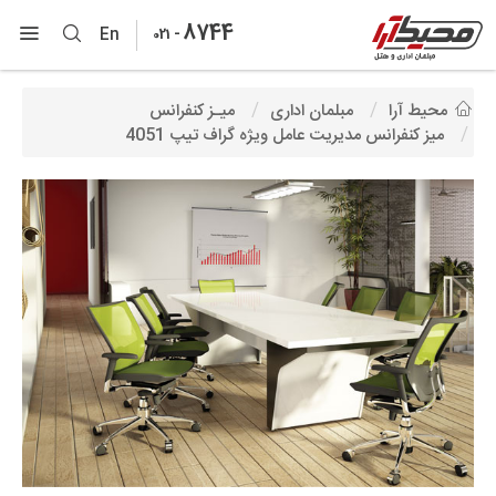
8744
-
En
021
محیط آرا
مبلمان اداری
میـز کنفرانس
میز کنفرانس مدیریت عامل ویژه گراف تیپ 4051