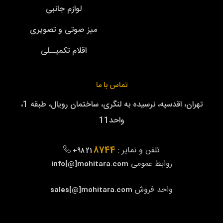
لوازم جانبی
میز صوتی و تصویری
اقلام تکمیــلی
تماس با ما
تهران، اقدسیه، نرسیده به لنگری، ساختمان رویال، طبقه 1،
واحد11
8744
تلفن و نمابر :
+98 21
روابط عمومی
info[@]mohitara.com
واحد فروش
sales[@]mohitara.com