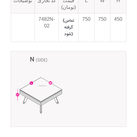
H
W
L
قیمت
کد تجاری
توضیحات
(تومان)
7482N-
750
750
450
(تماس
02
گرفته
شود)
N
(SIDE)