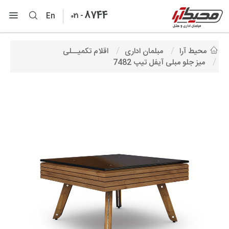
8744
-
En
021
محیط آرا
مبلمان اداری
اقلام تکمیــلی
میز جلو مبلی آیفل تیپ 7482