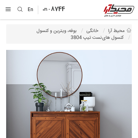
8744
-
En
021
محیط آرا
خانگی
بوفه، ویترین و کنسول
کنسول های‌نست تیپ 3804