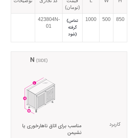
H
W
L
قیمت
کد تجاری
توضیحات
(تومان)
423804N-
1000
500
850
(تماس
01
گرفته
شود)
N
(SIDE)
کاربرد
مناسب برای اتاق ناهارخوری یا
نشیمن