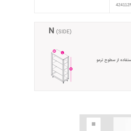
424112
N
(SIDE)
ستفاده از سطوح ترمو