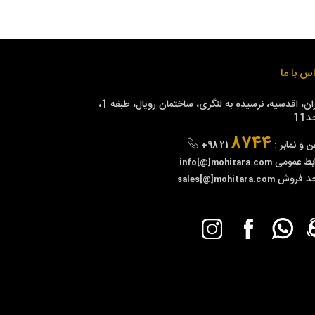
س با ما
تهران، اقدسیه، نرسیده به لنگری، ساختمان رویال، طبقه 1،
11
8744
ن و نمابر :
+98 21
بط عمومی
info[@]mohitara.com
حد فروش
sales[@]mohitara.com