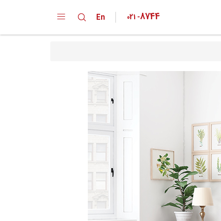
8744
En
021
-
دپارتمان ها
کارخانه
خانواده محصولات
تقدیر نامه ها
گواهینامه ها
پیشنهادات و انتقادات