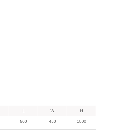
L
W
H
500
450
1800