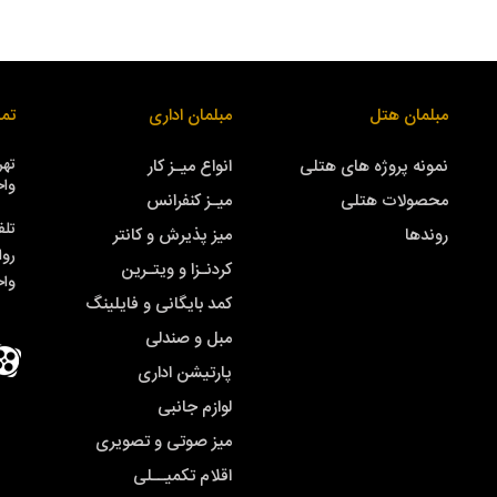
مبلمان هتل
مبلمان اداری
تما
نمونه پروژه های هتلی
انواع میـز کار
واحد
محصولات هتلی
میـز کنفرانس
تلف
روندها
میز پذیرش و کانتر
روا
کردنـزا و ویتـرین
وا
کمد بایگانی و فایلینگ
مبل و صندلی
پارتیشن اداری
لوازم جانبی
میز صوتی و تصویری
اقلام تکمیــلی