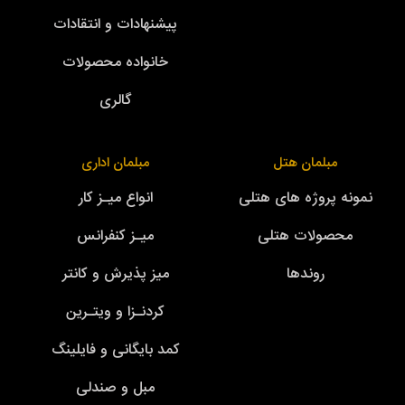
پیشنهادات و انتقادات
خانواده محصولات
گالری
مبلمان هتل
مبلمان اداری
نمونه پروژه های هتلی
انواع میـز کار
محصولات هتلی
میـز کنفرانس
روندها
میز پذیرش و کانتر
کردنـزا و ویتـرین
کمد بایگانی و فایلینگ
مبل و صندلی