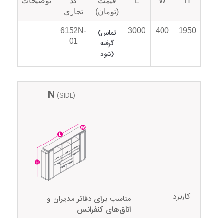
H
W
L
قیمت
کد
توضیحات
(تومان)
تجاری
6152N-
3000
400
1950
(تماس
01
گرفته
شود)
N
(SIDE)
کاربرد
مناسب برای دفاتر مدیران و
اتاق‌های کنفرانس