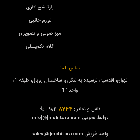
پارتیشن اداری
لوازم جانبی
میز صوتی و تصویری
اقلام تکمیــلی
تماس با ما
تهران، اقدسیه، نرسیده به لنگری، ساختمان رویال، طبقه 1،
واحد11
8744
تلفن و نمابر :
+98 21
روابط عمومی
info[@]mohitara.com
واحد فروش
sales[@]mohitara.com