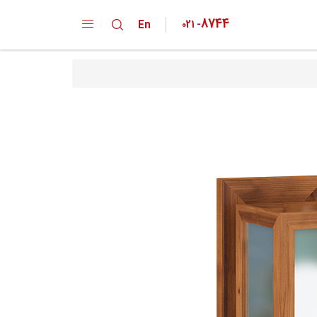
8744
En
021
-
دپارتمان ها
کارخانه
خانواده محصولات
تقدیر نامه ها
گواهینامه ها
پیشنهادات و انتقادات