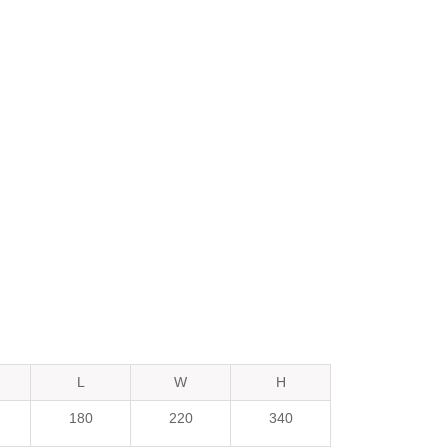
L
W
H
180
220
340