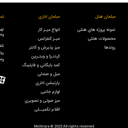
مبلمان هتل
مبلمان اداری
تما
نمونه پروژه های هتلی
انواع میـز کار
واحد
محصولات هتلی
میـز کنفرانس
تلف
روندها
میز پذیرش و کانتر
روا
کردنـزا و ویتـرین
وا
کمد بایگانی و فایلینگ
مبل و صندلی
پارتیشن اداری
لوازم جانبی
میز صوتی و تصویری
اقلام تکمیــلی
Mohitara © 2022 All rights reserved