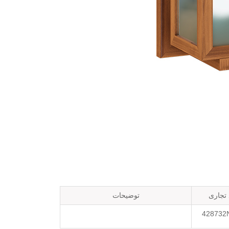
 تجاری
توضیحات
428732