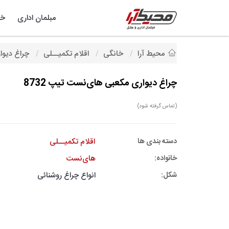
مبلمان اداری
خد
محیط آرا
خانگی
اقلام تکمیــلی
چراغ دیوار
چراغ دیواری مکعبی های‌نست تیپ 8732
(تماس گرفته شود)
دسته بندی ها
اقلام تکمیــلی
خانواده:
های‌نست
شکل:
انواع چراغ روشنائی