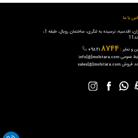
س با ما
تهران، اقدسیه، نرسیده به لنگری، ساختمان رویال، طبقه 1،
11
8744
ن و نمابر :
+98 21
بط عمومی
info[@]mohitara.com
حد فروش
sales[@]mohitara.com