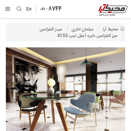
8744
-
En
021
محیط آرا
مبلمان اداری
میـز کنفرانس
میز کنفرانس دایره آیفل تیپ 4155