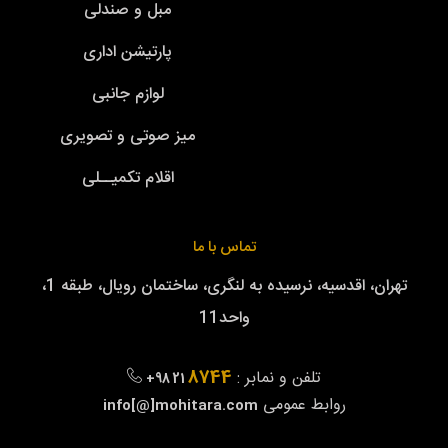
مبل و صندلی
پارتیشن اداری
لوازم جانبی
میز صوتی و تصویری
اقلام تکمیــلی
تماس با ما
تهران، اقدسیه، نرسیده به لنگری، ساختمان رویال، طبقه 1،
واحد11
8744
تلفن و نمابر :
+98 21
روابط عمومی
info[@]mohitara.com