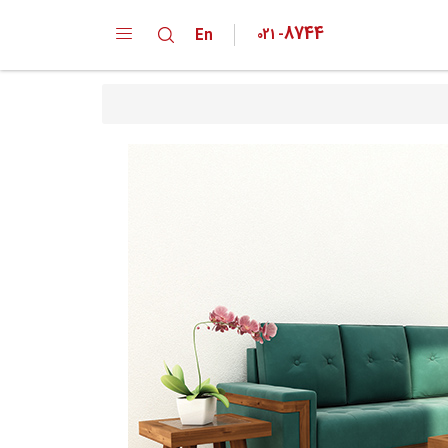
8744
En
021
-
دپارتمان ها
کارخانه
خانواده محصولات
تقدیر نامه ها
گواهینامه ها
پیشنهادات و انتقادات