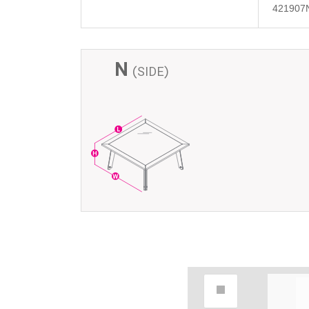
421907
N
(SIDE)