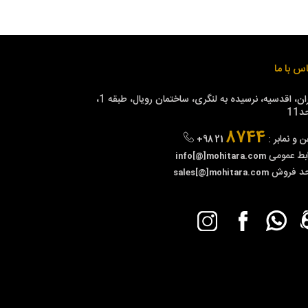
س با ما
تهران، اقدسیه، نرسیده به لنگری، ساختمان رویال، طبقه 1،
11
8744
ن و نمابر :
+98 21
بط عمومی
info[@]mohitara.com
حد فروش
sales[@]mohitara.com