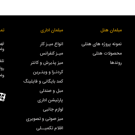
مبلمان هتل
مبلمان اداری
تما
نمونه پروژه های هتلی
انواع میـز کار
واحد
محصولات هتلی
میـز کنفرانس
تلف
روندها
میز پذیرش و کانتر
روا
کردنـزا و ویتـرین
وا
کمد بایگانی و فایلینگ
مبل و صندلی
پارتیشن اداری
لوازم جانبی
میز صوتی و تصویری
اقلام تکمیــلی