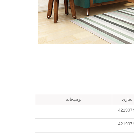
 تجاری
توضیحات
421907
421907