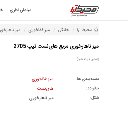
مبلمان اداری
خد
محیط آرا
خانگی
میز غذاخوری
میز ناهارخور
میز ناهارخوری مربع های‌نست تیپ 2705
(تماس گرفته شود)
دسته بندی ها
میز غذاخوری
خانواده:
های‌نست
شکل:
میز ناهارخوری