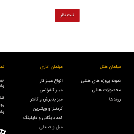
مبلمان هتل
مبلمان اداری
تما
نمونه پروژه های هتلی
انواع میـز کار
واحد
محصولات هتلی
میـز کنفرانس
تلف
روندها
میز پذیرش و کانتر
روا
کردنـزا و ویتـرین
وا
کمد بایگانی و فایلینگ
مبل و صندلی