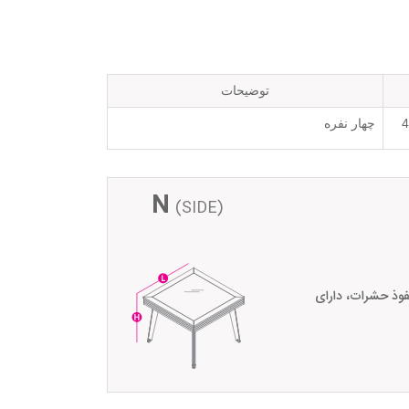
توضیحات
4
چهار نفره
N
(SIDE)
فوذ حشرات، دارای