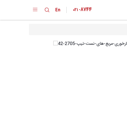
8744
En
021
-
دپارتمان ها
کارخانه
خانواده محصولات
تقدیر نامه ها
گواهینامه ها
پیشنهادات و انتقادات