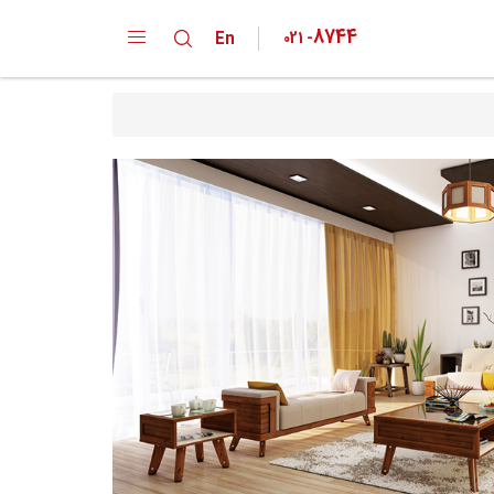
8744
En
021
-
دپارتمان ها
کارخانه
خانواده محصولات
تقدیر نامه ها
گواهینامه ها
پیشنهادات و انتقادات