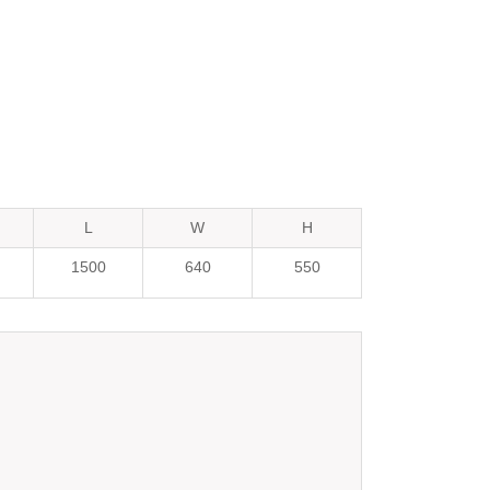
L
W
H
1500
640
550