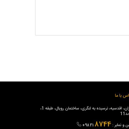
س با ما
تهران، اقدسیه، نرسیده به لنگری، ساختمان رویال، طبقه 1،
11
8744
ن و نمابر :
+98 21