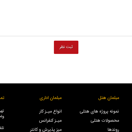
مبلمان هتل
مبلمان اداری
تما
نمونه پروژه های هتلی
انواع میـز کار
واحد
محصولات هتلی
میـز کنفرانس
تلف
روندها
میز پذیرش و کانتر