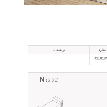
 تجاری
توضیحات
421818
N
(SIDE)