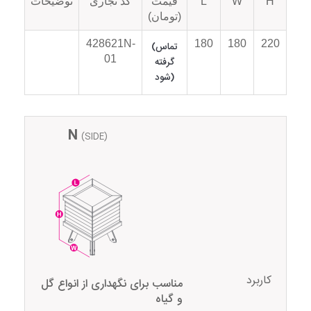
H
W
L
قیمت
کد تجاری
توضیحات
(تومان)
428621N-
180
180
220
(تماس
01
گرفته
شود)
N
(SIDE)
کاربرد
مناسب برای نگهداری از انواع گل
و گیاه