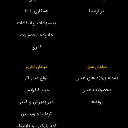
درباره ما
همکاری با ما
پیشنهادات و انتقادات
خانواده محصولات
گالری
مبلمان هتل
مبلمان اداری
نمونه پروژه های هتلی
انواع میـز کار
محصولات هتلی
میـز کنفرانس
روندها
میز پذیرش و کانتر
کردنـزا و ویتـرین
کمد بایگانی و فایلینگ