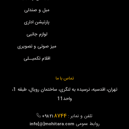
مبل و صندلی
پارتیشن اداری
لوازم جانبی
میز صوتی و تصویری
اقلام تکمیــلی
تماس با ما
تهران، اقدسیه، نرسیده به لنگری، ساختمان رویال، طبقه 1،
واحد11
8744
تلفن و نمابر :
+98 21
روابط عمومی
info[@]mohitara.com