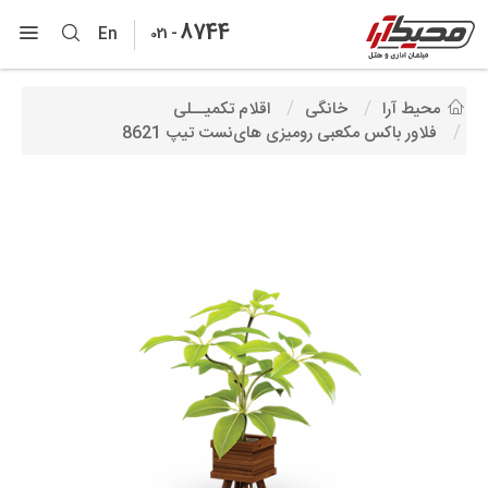
8744
-
En
021
محیط آرا
خانگی
اقلام تکمیــلی
فلاور باکس مکعبی رومیزی های‌نست تیپ 8621