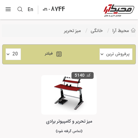
8744
-
En
021
محیط آرا
خانگی
میز تحریر
فیلتر
کد:
5140
میز تحریر و کامپیوتر برادی
(تماس گرفته شود)