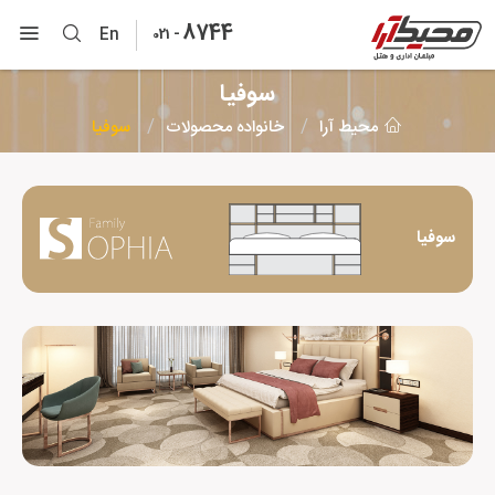
8744
-
En
021
سوفیا
محیط آرا
خانواده محصولات
سوفیا
سوفیا