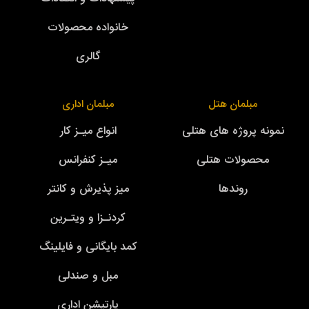
خانواده محصولات
گالری
مبلمان هتل
مبلمان اداری
نمونه پروژه های هتلی
انواع میـز کار
محصولات هتلی
میـز کنفرانس
روندها
میز پذیرش و کانتر
کردنـزا و ویتـرین
کمد بایگانی و فایلینگ
مبل و صندلی
پارتیشن اداری