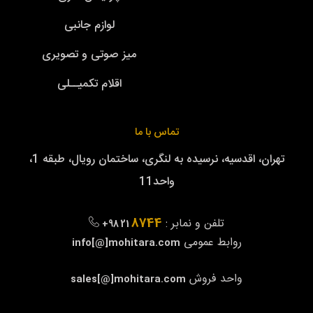
لوازم جانبی
میز صوتی و تصویری
اقلام تکمیــلی
تماس با ما
تهران، اقدسیه، نرسیده به لنگری، ساختمان رویال، طبقه 1،
واحد11
8744
تلفن و نمابر :
+98 21
روابط عمومی
info[@]mohitara.com
واحد فروش
sales[@]mohitara.com